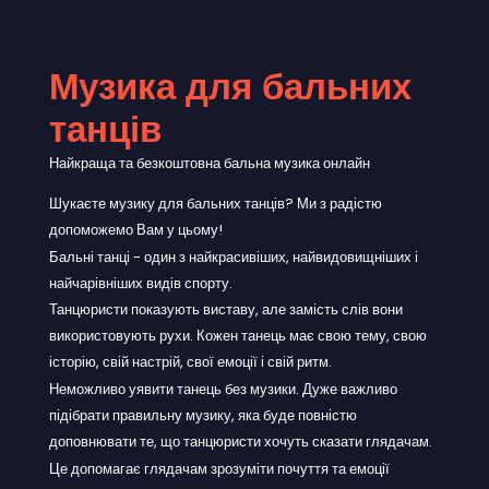
Музика для бальних
танців
Найкраща та безкоштовна бальна музика онлайн
Шукаєте музику для бальних танців? Ми з радістю
допоможемо Вам у цьому!
Бальні танці - один з найкрасивіших, найвидовищніших і
найчарівніших видів спорту.
Танцюристи показують виставу, але замість слів вони
використовують рухи. Кожен танець має свою тему, свою
історію, свій настрій, свої емоції і свій ритм.
Неможливо уявити танець без музики. Дуже важливо
підібрати правильну музику, яка буде повністю
доповнювати те, що танцюристи хочуть сказати глядачам.
Це допомагає глядачам зрозуміти почуття та емоції