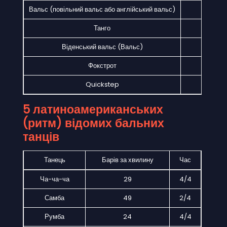
Вальс (повільний вальс або англійський вальс)
28
Танго
31
Віденський вальс (Вальс)
58
Фокстрот
28
Quickstep
50
5 латиноамериканських
(ритм) відомих бальних
танців
Танець
Барів за хвилину
Час
Ча-ча-ча
29
4/4
Самба
49
2/4
Румба
24
4/4