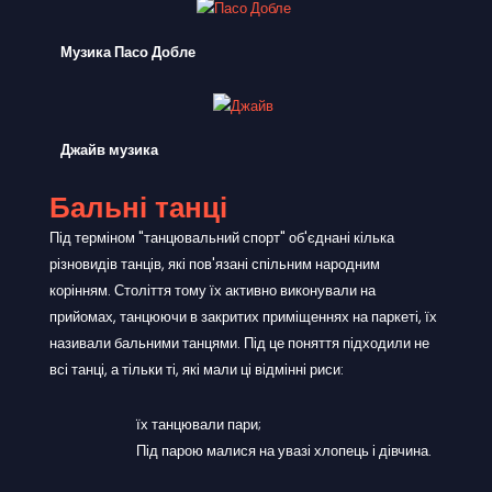
Музика Пасо Добле
Джайв музика
Бальні танці
Під терміном "танцювальний спорт" об'єднані кілька
різновидів танців, які пов'язані спільним народним
корінням. Століття тому їх активно виконували на
прийомах, танцюючи в закритих приміщеннях на паркеті, їх
називали бальними танцями. Під це поняття підходили не
всі танці, а тільки ті, які мали ці відмінні риси:
їх танцювали пари;
Під парою малися на увазі хлопець і дівчина.