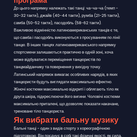
програма
До цього напрямку належать такі танці: ча-ча-ча (темп -
30-32 такти), джайв (40-44 такти), румба (21-25 такти),
самба (50-52 такти), пасодобль (58-62 такти).
Важливою відмінністю латиноамериканських танців є те,
що самба і пасодобль виконуються з просуванням по лінії
танцю. В інших танцях латиноамериканського напрямку
спортсмени залишаються практично в одній зоні, хоча
може відбуватися переміщення танцюристів по
танцмайданчику та повернення у вихідну точку.
Латинський напрямок вимагає особливих нарядів, в яких
танцюристи будуть виглядати максимально ефектно.
Жіночі костюми максимально відкриті і облягають тіло як
друга шкіра, підкреслюючи його вигини. Чоловічі костюми
максимально приталені, що дозволяє показати накачане,
треноване тіло танцюриста.
Як вибрати бальну музику
Бальні танці - один з видів спорту з хореографічною
підготовкою. Він поєднує в собі такі фізичні якості, як сила,