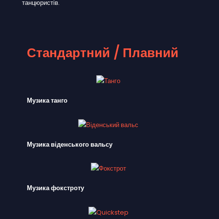
танцюристів.
Стандартний / Плавний
Музика танго
Музика віденського вальсу
Музика фокстроту