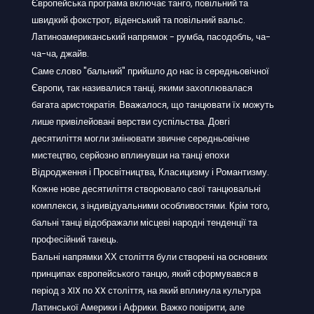
Європейська програма включає танго, повільний та
швидкий фокстрот, віденський та повільний вальс.
Латиноамериканський напрямок - румба, пасодобль, ча-
ча-ча, джайв.
Саме слово "бальний" прийшло до нас із середньовічної
Європи, так називалися танці, якими захоплювалася
багата аристократія. Вважалося, що танцювати їх можуть
лише привілейовані верстви суспільства. Довгі
десятиліття могли змінювати звичне середньовічне
мистецтво, серйозно вплинувши на танці епохи
Відродження і Просвітництва, Класицизму і Романтизму.
Кожне нове десятиліття створювало свої танцювальні
комплекси, з індивідуальними особливостями. Крім того,
бальні танці відображали місцеві народні тенденції та
професійний танець.
Бальні напрямки ХХ століття були створені на основних
принципах європейського танцю, який сформувався в
період з XIX по XX століття, на який вплинула культура
Латинської Америки і Африки. Важко повірити, але