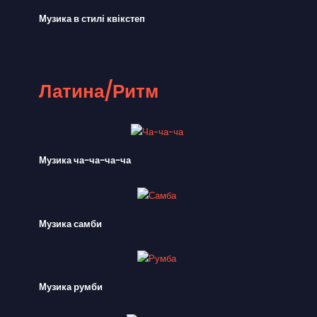
Музика в стилі квікстеп
Латина/Ритм
Музика ча-ча-ча-ча
Музика самби
Музика румби