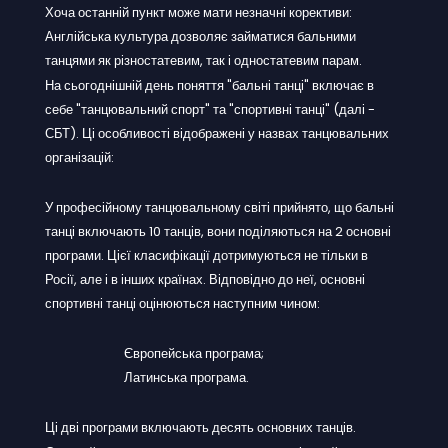
Хоча останній пункт може мати незначні корективи:
Англійська культура дозволяє займатися бальними
танцями як різностатевим, так і одностатевим парам.
На сьогоднішній день поняття "бальні танці" включає в
себе "танцювальний спорт" та "спортивні танці" (далі -
СБТ). Ці особливості відображені у назвах танцювальних
організацій:
У професійному танцювальному світі прийнято, що бальні
танці включають 10 танців, вони поділяються на 2 основні
програми. Цієї класифікації дотримуються не тільки в
Росії, але і в інших країнах. Відповідно до неї, основні
спортивні танці оцінюються наступним чином:
Європейська програма;
Латинська програма.
Ці дві програми включають десять основних танців.