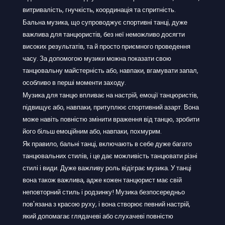
витривалість, гнучкість, координація та спритність.
Бальна музика, що супроводжує спортивні танці, дуже
важлива для танцюристів, без неї неможливо досягти
високих результатів, та й просто приємного проведення
часу. За допомогою музики можна показати свою
танцювальну майстерність або, навпаки, вгамувати запал,
особливо в перші моменти заходу.
Музика для танцю впливає на настрій, емоції танцюристів,
підвищує або, навпаки, притуплює спортивний азарт. Вона
може навіть повністю змінити враження від танцю, зробити
його більш емоційним або, навпаки, похмурим.
Як правило, бальні танці, включають в себе дуже багато
танцювальних стилів, і це дає можливість танцювати різні
стилі і види. Дуже важливу роль відіграє музика. У танці
вона також важлива, адже кожен танцюрист має свій
неповторний стиль і родзинку! Музика безпосередньо
пов'язана з красою руху, і вона створює певний настрій,
який допомагає глядачеві або слухачеві повністю