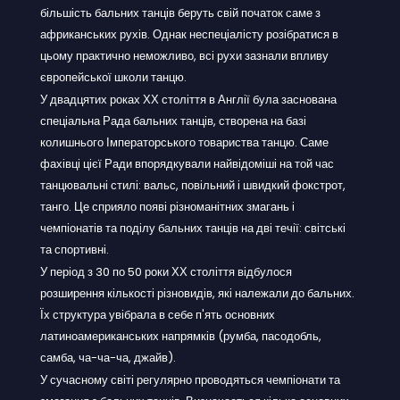
більшість бальних танців беруть свій початок саме з
африканських рухів. Однак неспеціалісту розібратися в
цьому практично неможливо, всі рухи зазнали впливу
європейської школи танцю.
У двадцятих роках ХХ століття в Англії була заснована
спеціальна Рада бальних танців, створена на базі
колишнього Імператорського товариства танцю. Саме
фахівці цієї Ради впорядкували найвідоміші на той час
танцювальні стилі: вальс, повільний і швидкий фокстрот,
танго. Це сприяло появі різноманітних змагань і
чемпіонатів та поділу бальних танців на дві течії: світські
та спортивні.
У період з 30 по 50 роки ХХ століття відбулося
розширення кількості різновидів, які належали до бальних.
Їх структура увібрала в себе п'ять основних
латиноамериканських напрямків (румба, пасодобль,
самба, ча-ча-ча, джайв).
У сучасному світі регулярно проводяться чемпіонати та