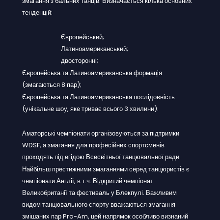
змагання з бальних танців. Визначається кілька основних
тенденцій:
Європейський;
Латиноамериканський;
двосторонні;
Європейська та Латиноамериканська формація
(змагаються 8 пар);
Європейська та Латиноамериканська послідовність
(унікальне шоу, яке триває всього 3 хвилини).
Аматорські чемпіонати організовуються за підтримки
WDSF, а змагання для професійних спортсменів
проходять під егідою Всесвітньої танцювальної ради.
Найбільш престижними змаганнями серед танцюристів є
чемпіонати Англії, в т.ч. Відкритий чемпіонат
Великобританії та фестиваль у Блекпулі. Важливим
видом танцювального спорту вважаються змагання
змішаних пар Pro-Am, цей напрямок особливо визнаний