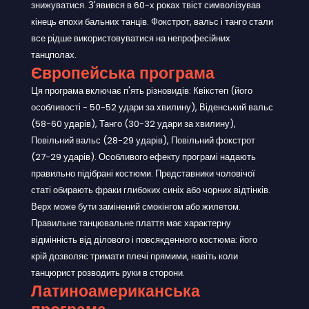
знижуватися. З'явився в 60-х роках твіст символізував
кінець епохи бальних танців. Фокстрот, вальс і танго стали
все рідше використовуватися на непрофесійних
танцполах.
Європейська програма
Ця програма включає п'ять різновидів: Квікстеп (його
особливості - 50-52 удари за хвилину), Віденський вальс
(58-60 ударів), Танго (30-32 удари за хвилину),
Повільний вальс (28-29 ударів), Повільний фокстрот
(27-29 ударів). Особливого ефекту програмі надають
правильно підібрані костюми. Представники чоловічої
статі обирають фраки глибоких синіх або чорних відтінків.
Верх може бути замінений смокінгом або жилетом.
Правильне танцювальне плаття має характерну
відмінність від ділового і повсякденного костюма: його
крій дозволяє тримати плечі прямими, навіть коли
танцюрист розводить руки в сторони.
Латиноамериканська