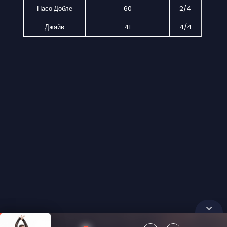
Пасо Добле
60
2/4
Джайв
41
4/4