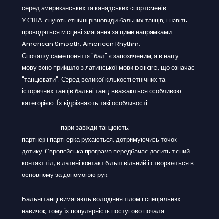
серед американських та канадських спортсменів.
У США існують етнічні різновиди бальних танців, і навіть
проводяться місцеві змагання за цими напрямками:
American Smooth, American Rhythm.
Спочатку саме поняття "бал" є запозиченим, а в нашу
мову воно прийшло з латинської мови ballare, що означає
"танцювати". Серед великої кількості етнічних та
історичних танців бальні танці вважаються особливою
категорією. Їх відрізняють такі особливості:
пари завжди танцюють;
партнер і партнерка рухаються, дотримуючись точок
дотику. Європейська програма передбачає досить тісний
контакт тіл, в латині контакт більш вільний і створюється в
основному за допомогою рук.
Бальні танці вимагають володіння тілом і спеціальних
навичок, тому їх популярність поступово почала