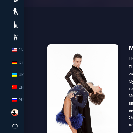
М
EN
Пі
DE
Па
ха
UK
Му
ZH
те
Му
RU
ви
ем
Ос
до
Та