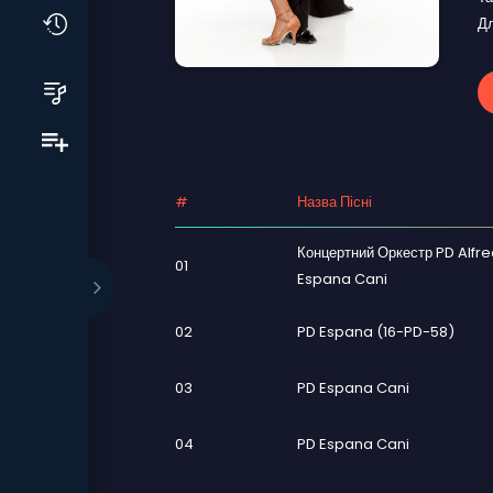
Дл
#
Назва Пісні
Концертний Оркестр PD Alfre
01
Espana Cani
02
PD Espana (16-PD-58)
03
PD Espana Cani
04
PD Espana Cani