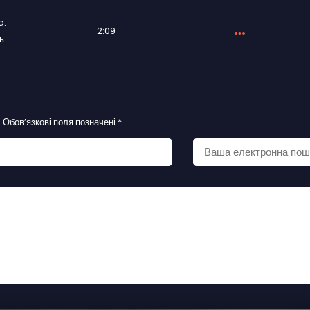
a.
2:09
ь
.
Обов’язкові поля позначені
*