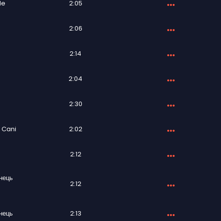
le
2:05
2:06
2:14
2:04
2:30
 Cani
2:02
2:12
нець
2:12
нець
2:13