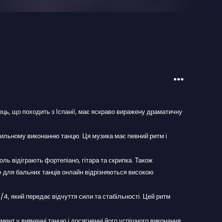
нець, що походить з Іспанії, має яскраво виражену драматичну
вильному виконанню танцю. Ця музика має певний ритм і
оль відіграють фортепіано, гітара та скрипка. Також
e для бальних танців онлайн відрізняються високою
, який передає відчуття сили та стабільності. Цей ритм
ент у вивченні танцю і досягненні його успішного виконання.