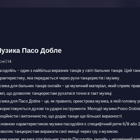
узика Пасо Добле
сні | 14
содобль - один з найбільш виразних танців у світі бальних танців. Цей та
рактеристику, яка передається через рухи танцюристів і музику.
зика для бальних танців онлайн - це музичний матеріал, який сприяє пра
мп, що дозволяє танцюристам рухатися точно в такт музиці.
зика для Пасо Добле - це, як правило, оркестрова музика, в якій головну р
користовуються духові та ударні інструменти. Мелодії музики Paso Dobl
оційністю і витонченістю, що додає танцю ще більшої виразності.
новною характеристикою музики пасодобля є специфічний ритм 6/8 або 2/4
зволяє танцюристам виражати свої емоції через гру з музикою.
ким чином, музика для бальних танців Пасодобль онлайн - незамінний елем