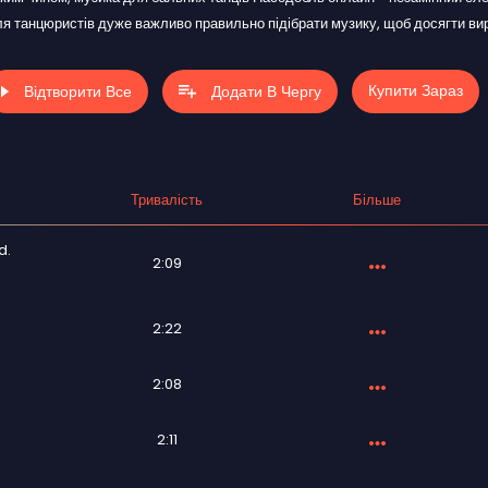
я танцюристів дуже важливо правильно підібрати музику, щоб досягти вир
Купити Зараз
Відтворити Все
Додати В Чергу
Тривалість
Більше
d.
2:09
2:22
2:08
2:11