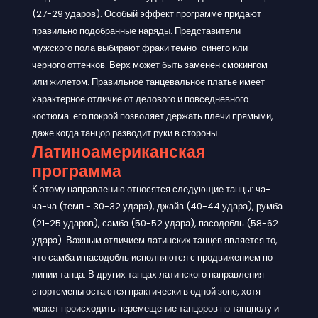
(27-29 ударов). Особый эффект программе придают
правильно подобранные наряды. Представители
мужского пола выбирают фраки темно-синего или
черного оттенков. Верх может быть заменен смокингом
или жилетом. Правильное танцевальное платье имеет
характерное отличие от делового и повседневного
костюма: его покрой позволяет держать плечи прямыми,
даже когда танцор разводит руки в стороны.
Латиноамериканская
программа
К этому направлению относятся следующие танцы: ча-
ча-ча (темп - 30-32 удара), джайв (40-44 удара), румба
(21-25 ударов), самба (50-52 удара), пасодобль (58-62
удара). Важным отличием латинских танцев является то,
что самба и пасодобль исполняются с продвижением по
линии танца. В других танцах латинского направления
спортсмены остаются практически в одной зоне, хотя
может происходить перемещение танцоров по танцполу и