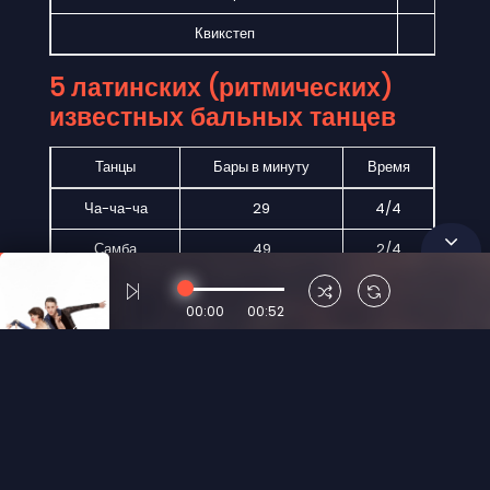
Квикстеп
50
5 латинских (ритмических)
известных бальных танцев
Танцы
Бары в минуту
Время
Ча-ча-ча
29
4/4
Самба
49
2/4
Румба
24
4/4
00:00
00:52
Пасодобль
60
2/4
Джайв
41
4/4