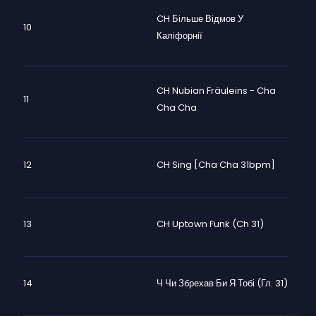
CH Більше Відмов У
10
Каліфорнії
CH Nubian Fräuleins - Cha
11
Cha Cha
12
CH Sing [Cha Cha 31bpm]
13
CH Uptown Funk (Ch 31)
14
Ч Чи Збрехав Би Я Тобі (гл. 31)