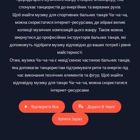
спонукає танцюристів до енергійних та виразних рухів.
Щоб знайти музику для спортивних бальних танців Ча-ча-ча,
можна скористатися інтернет-ресурсами, де зібрані великі
колекції музичних композицій цього жанру. Також можна
звернутися до професійних інструкторів бальних танців, які
допоможуть підібрати музику відповідно до ваших потреб і рівня
майстерності.
Отже, музика Ча-ча-ча є невід'ємною частиною бальних танців,
яка допомагає танцюристам підтримувати ритм та енергію під
час виконання технічних елементів та фігур. Щоб знайти
відповідну музику для танцю Ча-ча-ча, можна скористатися
інтернет-ресурсами.
Відтворити Все
Додати В Чергу
Купити Зараз