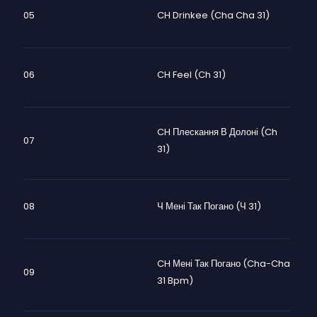
05
CH Drinkee (Cha Cha 31)
06
CH Feel (Ch 31)
CH Плескання В Долоні (Ch
07
31)
08
Ч Мені Так Погано (Ч 31)
CH Мені Так Погано (cha-Cha
09
31 Bpm)