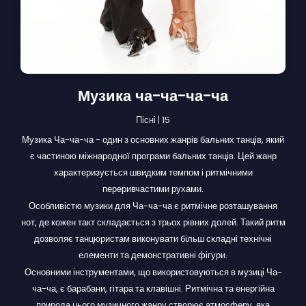
Музика ча-ча-ча-ча
Пісні | 15
Музика Ча-ча-ча - один з основних жанрів бальних танців, який
є частиною міжнародної програми бальних танців. Цей жанр
характеризується швидким темпом і ритмічними
переривчастими рухами.
Особливістю музики для Ча-ча-ча є ритмічне розташування
нот, де кожен такт складається з трьох рівних долей. Такий ритм
дозволяє танцюристам виконувати більш складні технічні
елементи та демонстративні фігури.
Основними інструментами, що використовуються в музиці Ча-
ча-ча, є барабани, гітара та клавішні. Ритмічна та енергійна
природа цього музичного жанру створює атмосферу, яка