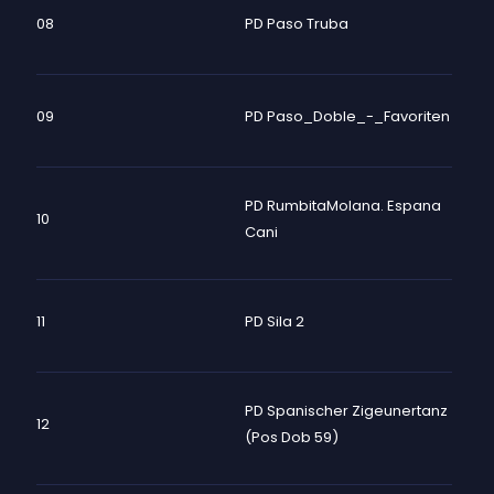
08
PD Paso Truba
09
PD Paso_Doble_-_Favoriten
PD RumbitaMolana. Espana
10
Cani
11
PD Sila 2
PD Spanischer Zigeunertanz
12
(Pos Dob 59)