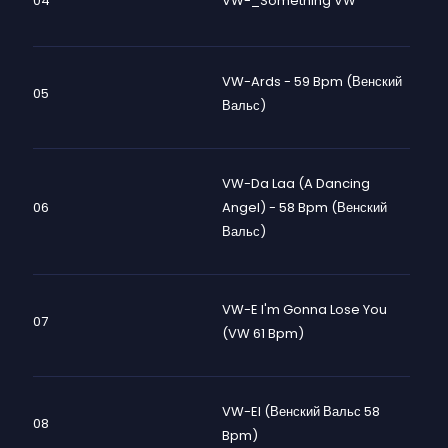
04
VW-_Something VW
VW-Ards - 59 Bpm (Венский
05
Вальс)
VW-Da Laa (A Dancing
06
Angel) - 58 Bpm (Венский
Вальс)
VW-E I'm Gonna Lose You
07
(VW 61 Bpm)
VW-El (Венский Вальс 58
08
Bpm)