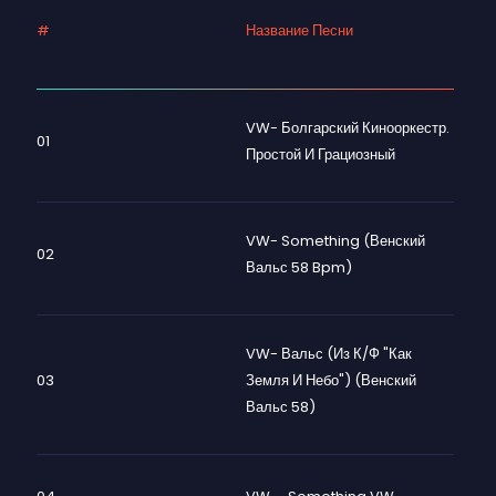
#
Название Песни
VW- Болгарский Кинооркестр.
01
Простой И Грациозный
VW- Something (Венский
02
Вальс 58 Bpm)
VW- Вальс (из К/ф "Как
03
Земля И Небо") (Венский
Вальс 58)