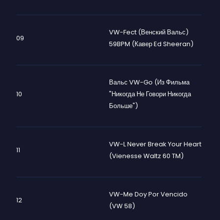
VW-Fect (Венский Вальс)
09
59BPM (кавер Ed Sheeran)
Вальс VW-Go (из Фильма
10
"Никогда Не Говори Никогда
Больше")
VW-L Never Break Your Heart
11
(Vienesse Waltz 60 TM)
VW-Me Doy Por Vencido
12
(VW 58)