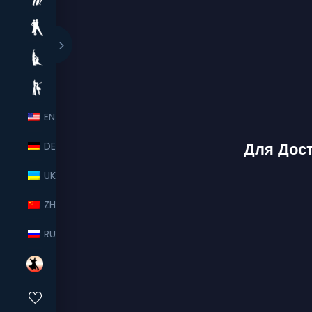
EN
Для Дос
DE
UK
ZH
RU