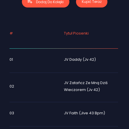
Kupić Teraz
Dodaj Do Kolejki
#
Tytuł Piosenki
Cz
01
JV Daddy (Jv 42)
JV Zatańcz Ze Mną Dziś
02
Wieczorem (Jv 42)
03
JV Faith (Jive 43 Bpm)