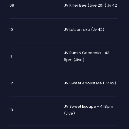
09
JV Killer Bee (Jive 2011) Jv 42
10
JV Lattianrako (Jv 42)
JV Rum N Cocacola - 43
11
Bpm (Jive)
12
JV Sweet Aboust Me (Jv 42)
JV Sweet Escape - 41 Bpm
13
(Jive)