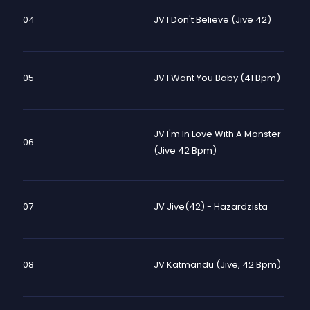
04
JV I Don't Believe (Jive 42)
05
JV I Want You Baby (41 Bpm)
JV I'm In Love With A Monster
06
(Jive 42 Bpm)
07
JV Jive(42) - Hazardzista
08
JV Katmandu (Jive, 42 Bpm)